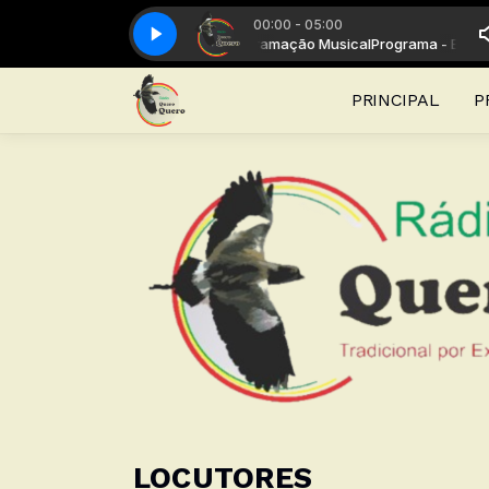
00:00 - 05:00
 Bailanta da Quero Quero com Programação Musical
Louco Mundeiro
Louco Mundeiro
Programa - Bailant
PRINCIPAL
P
LOCUTORES