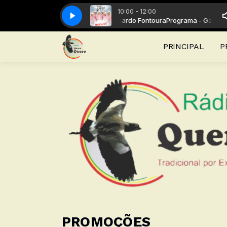
10:00 - 12:00
ma - Galpão de Campanha com Ricardo Fontoura
16-Lágrimas de Mãe - Ricardo Comasseto
16-Lágrimas de Mãe - Rica
Programa - Galpão de
PRINCIPAL
P
PROMOÇÕES